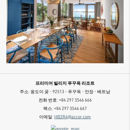
프리미어 빌리지 푸꾸옥 리조트
주소:
옹도이 곶 - 92513 - 푸꾸옥 - 안장 - 베트남
전화 번호:
+84 297 3546 666
팩스:
+84 297 3546 667
이메일:
HB2R4@accor.com