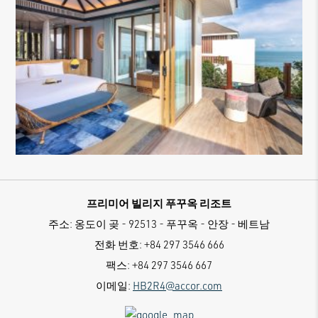
프리미어 빌리지 푸꾸옥 리조트
주소:
옹도이 곶 - 92513 - 푸꾸옥 - 안장 - 베트남
전화 번호:
+84 297 3546 666
팩스:
+84 297 3546 667
이메일:
HB2R4@accor.com