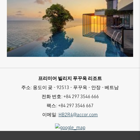
프리미어 빌리지 푸꾸옥 리조트
주소:
옹도이 곶 - 92513 - 푸꾸옥 - 안장 - 베트남
전화 번호:
+84 297 3546 666
팩스:
+84 297 3546 667
이메일:
HB2R4@accor.com