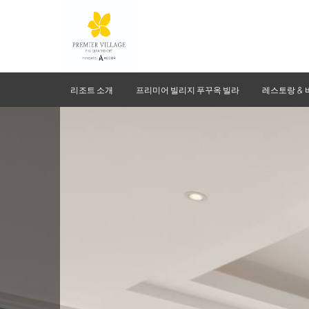
리조트 소개
프리미어 빌리지 푸꾸옥 빌라
레스토랑 & 