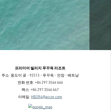
프리미어 빌리지 푸꾸옥 리조트
주소:
옹도이 곶 - 92513 - 푸꾸옥 - 안장 - 베트남
전화 번호:
+84 297 3546 666
팩스:
+84 297 3546 667
이메일:
HB2R4@accor.com