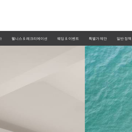
바
웰니스 & 레크리에이션
웨딩 & 이벤트
특별가 제안
일반 정책