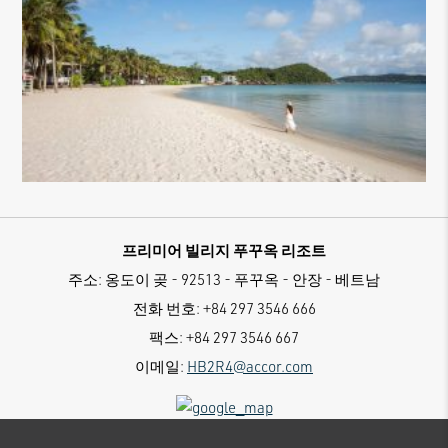
프리미어 빌리지 푸꾸옥 리조트
주소:
옹도이 곶 - 92513 - 푸꾸옥 - 안장 - 베트남
전화 번호:
+84 297 3546 666
팩스:
+84 297 3546 667
이메일:
HB2R4@accor.com