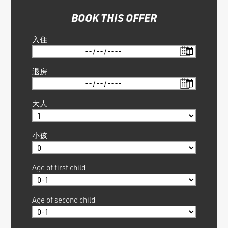
BOOK THIS OFFER
入住
退房
大人
小孩
Age of first child
Age of second child