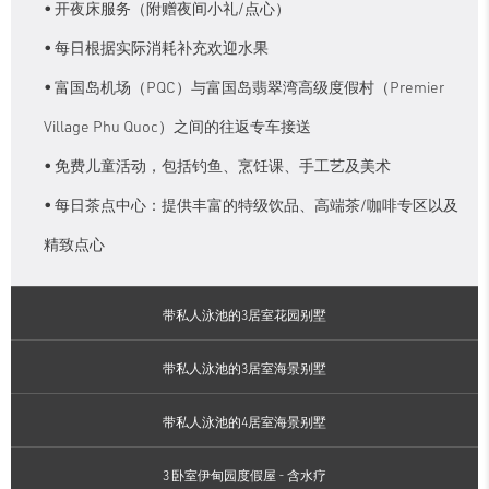
开夜床服务（附赠夜间小礼/点心）
每日根据实际消耗补充欢迎水果
富国岛机场（PQC）与富国岛翡翠湾高级度假村（Premier
Village Phu Quoc）之间的往返专车接送
免费儿童活动，包括钓鱼、烹饪课、手工艺及美术
每日茶点中心：提供丰富的特级饮品、高端茶/咖啡专区以及
精致点心
带私人泳池的3居室花园别墅
带私人泳池的3居室海景别墅
带私人泳池的4居室海景别墅
3 卧室伊甸园度假屋 - 含水疗