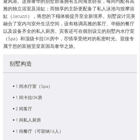
避风港。这座奢华的别墅群落拥有五间海景卧室，每间均配有高
雅的独立浴室及浴缸；而独享的主卧更配备了私人泳池与按摩浴
缸（Jacuzzi），将您的下榻体验提升至全新境界。别墅设计完美
融合了室内与室外生活空间，设有格调高雅的客厅、华丽的餐厅
以及设备齐全的私人厨房。宾客还可在個別设立的别墅内水疗室
（Spa）和顶级卡拉OK房中，尽情享受绝对的私密时光。迎接专
属于您的富丽堂皇富国岛奢华之旅。
别墅构造
1 间水疗室（Spa）
1 间卡拉OK房
2 间客厅
1 间私人厨房
1 间餐厅（可容纳16人）