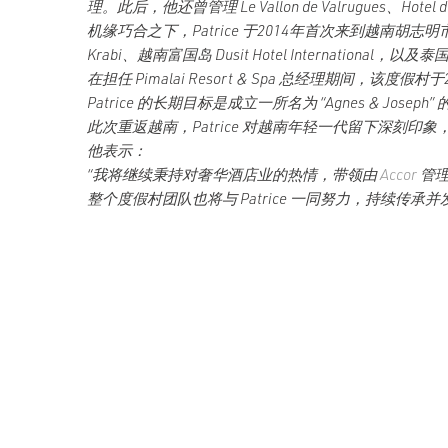
理。此后，他还曾管理 Le Vallon de Valrugues、H
机缘巧合之下，Patrice 于2014年首次来到越南胡
Krabi、越南富国岛 Dusit Hotel International，以及泰国 P
在担任 Pimalai Resort & Spa 总经理期间，
Patrice 的长期目标是成立一所名为 “Agnes 
此次重返越南，Patrice 对越南年轻一代留下深刻印象，也为 Pre
他表示：
“我将继续秉持对奢华酒店业的热情，带领由
Accor
管理的
整个度假村团队也将与 Patrice 一同努力，持续