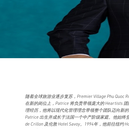
随着全球旅游业逐步复苏，Premier Village Phu Quoc 
在新的岗位上，Patrice 将负责带领庞大的 Hea
理经历，他将以现代化管理理念带领整个团队迈向新的
Patrice 出生并成长于法国一个中产阶级家庭。他始终坚
de Crillon 及伦敦 Hotel Savoy。1994年，他前