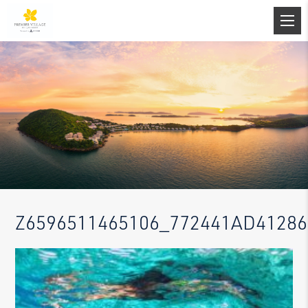
Z6596511465106_772441AD4128