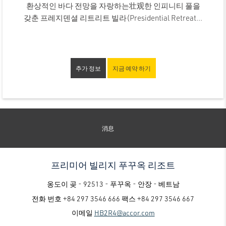
환상적인 바다 전망을 자랑하는壮观한 인피니티 풀을
갖춘 프레지덴셜 리트리트 빌라(Presidential Retreat...
추가 정보
지금 예약 하기
消息
프리미어 빌리지 푸꾸옥 리조트
옹도이 곶 - 92513 - 푸꾸옥 - 안장 - 베트남
전화 번호
+84 297 3546 666
팩스
+84 297 3546 667
이메일
HB2R4@accor.com