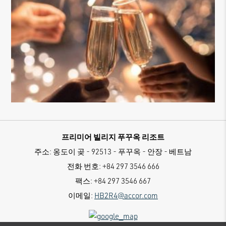
프리미어 빌리지 푸꾸옥 리조트
주소:
옹도이 곶 - 92513 - 푸꾸옥 - 안장 - 베트남
전화 번호:
+84 297 3546 666
팩스:
+84 297 3546 667
이메일:
HB2R4@accor.com