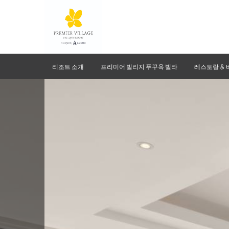
리조트 소개
프리미어 빌리지 푸꾸옥 빌라
레스토랑 & 