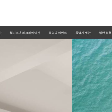
바
웰니스 & 레크리에이션
웨딩 & 이벤트
특별가 제안
일반 정책