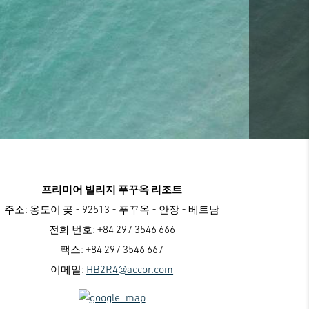
프리미어 빌리지 푸꾸옥 리조트
주소:
옹도이 곶 - 92513 - 푸꾸옥 - 안장 - 베트남
전화 번호:
+84 297 3546 666
팩스:
+84 297 3546 667
이메일:
HB2R4@accor.com