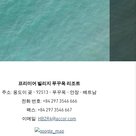
프리미어 빌리지 푸꾸옥 리조트
주소:
옹도이 곶 - 92513 - 푸꾸옥 - 안장 - 베트남
전화 번호:
+84 297 3546 666
팩스:
+84 297 3546 667
이메일:
HB2R4@accor.com