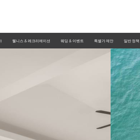
바
웰니스 & 레크리에이션
웨딩 & 이벤트
특별가 제안
일반 정책