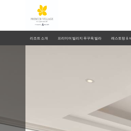
리조트 소개
프리미어 빌리지 푸꾸옥 빌라
레스토랑 & 