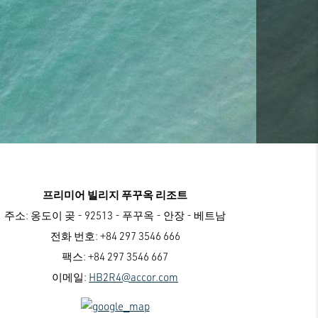
프리미어 빌리지 푸꾸옥 리조트
주소:
옹도이 곶 - 92513 - 푸꾸옥 - 안장 - 베트남
전화 번호:
+84 297 3546 666
팩스:
+84 297 3546 667
이메일:
HB2R4@accor.com