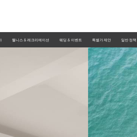
바
웰니스 & 레크리에이션
웨딩 & 이벤트
특별가 제안
일반 정책