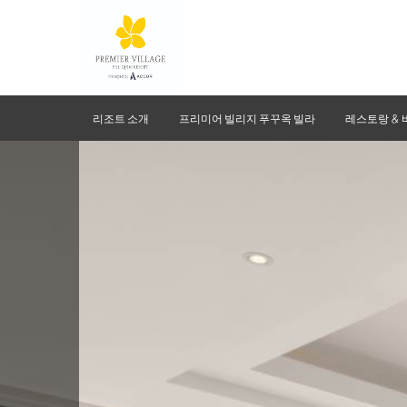
리조트 소개
프리미어 빌리지 푸꾸옥 빌라
레스토랑 & 