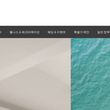
바
웰니스 & 레크리에이션
웨딩 & 이벤트
특별가 제안
일반 정책