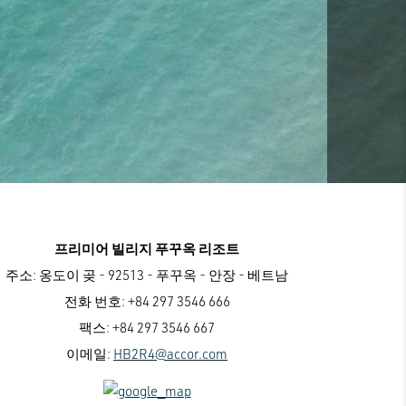
프리미어 빌리지 푸꾸옥 리조트
주소:
옹도이 곶 - 92513 - 푸꾸옥 - 안장 - 베트남
전화 번호:
+84 297 3546 666
팩스:
+84 297 3546 667
이메일:
HB2R4@accor.com