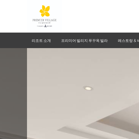
리조트 소개
프리미어 빌리지 푸꾸옥 빌라
레스토랑 & 