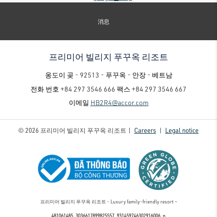
消息
프리미어 빌리지 푸꾸옥 리조트
옹도이 곶 - 92513 - 푸꾸옥 - 안장 - 베트남
전화 번호
+84 297 3546 666
팩스
+84 297 3546 667
이메일
HB2R4@accor.com
© 2026 프리미어 빌리지 푸꾸옥 리조트 |
Careers
|
Legal notice
프리미어 빌리지 푸꾸옥 리조트 - Luxury family-friendly resort
-
481061485_3036617899825557_931459746302916006_n