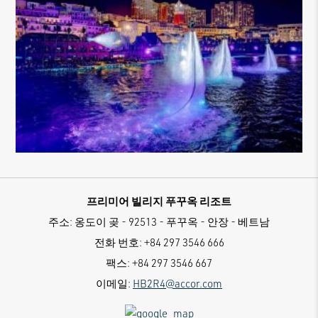
프리미어 빌리지 푸꾸옥 리조트
주소:
옹도이 곶 - 92513 - 푸꾸옥 - 안장 - 베트남
전화 번호:
+84 297 3546 666
팩스:
+84 297 3546 667
이메일:
HB2R4@accor.com