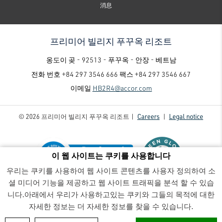
消息
프리미어 빌리지 푸꾸옥 리조트
옹도이 곶 - 92513 - 푸꾸옥 - 안장 - 베트남
전화 번호
+84 297 3546 666
팩스
+84 297 3546 667
이메일
HB2R4@accor.com
© 2026 프리미어 빌리지 푸꾸옥 리조트 |
Careers
|
Legal notice
이 웹 사이트는 쿠키를 사용합니다
우리는 쿠키를 사용하여 웹 사이트 콘텐츠를 사용자 정의하여 소
셜 미디어 기능을 제공하고 웹 사이트 트래픽을 분석 할 수 있습
프리미어 빌리지 푸꾸옥 리조트 - Luxury family-friendly resort
-
니다.아래에서 우리가 사용하고있는 쿠키와 그들의 목적에 대한
SaveClip.App_436256260_841217381380992_1236726701675609174_n
자세한 정보는 더 자세한 정보를 찾을 수 있습니다.