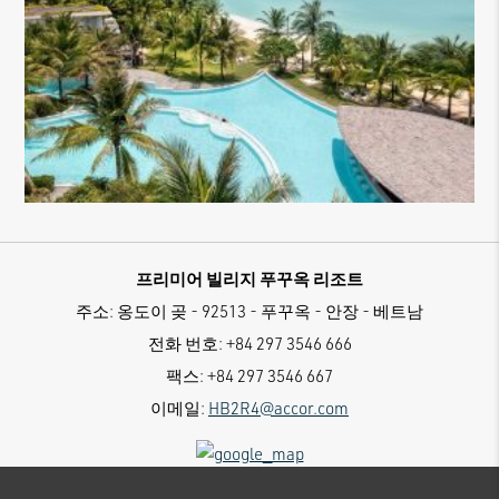
프리미어 빌리지 푸꾸옥 리조트
주소:
옹도이 곶 - 92513 - 푸꾸옥 - 안장 - 베트남
전화 번호:
+84 297 3546 666
팩스:
+84 297 3546 667
이메일:
HB2R4@accor.com