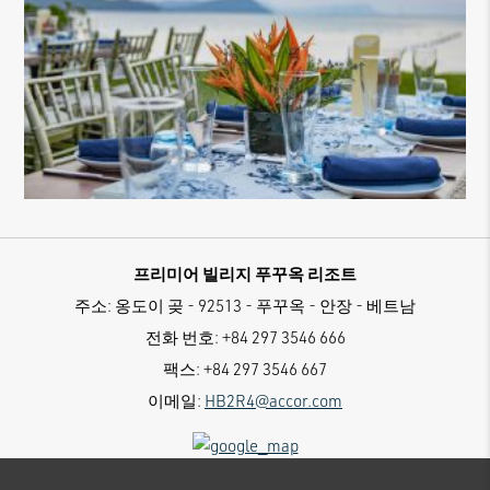
프리미어 빌리지 푸꾸옥 리조트
주소:
옹도이 곶 - 92513 - 푸꾸옥 - 안장 - 베트남
전화 번호:
+84 297 3546 666
팩스:
+84 297 3546 667
이메일:
HB2R4@accor.com