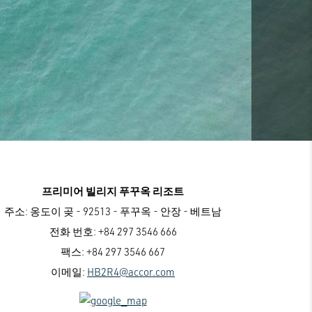
프리미어 빌리지 푸꾸옥 리조트
주소:
옹도이 곶 - 92513 - 푸꾸옥 - 안장 - 베트남
전화 번호:
+84 297 3546 666
팩스:
+84 297 3546 667
이메일:
HB2R4@accor.com