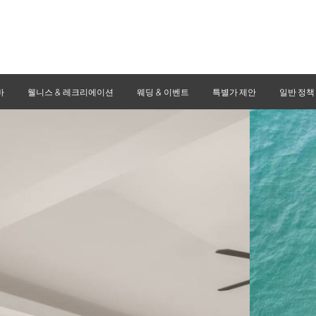
바
웰니스 & 레크리에이션
웨딩 & 이벤트
특별가 제안
일반 정책