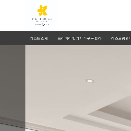
리조트 소개
프리미어 빌리지 푸꾸옥 빌라
레스토랑 & 