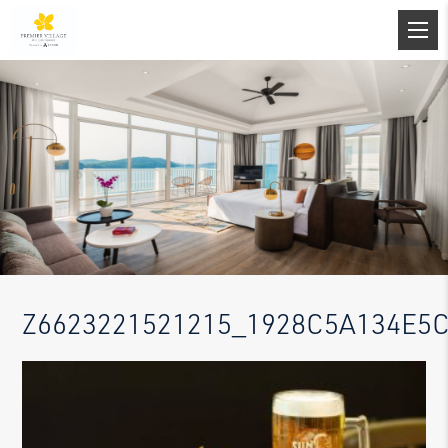
Z6623221521215_1928C5A134E5