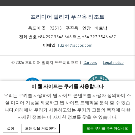
프리미어 빌리지 푸꾸옥 리조트
옹도이 곶 - 92513 - 푸꾸옥 - 안장 - 베트남
전화 번호
+84 297 3546 666
팩스
+84 297 3546 667
이메일
HB2R4@accor.com
© 2026 프리미어 빌리지 푸꾸옥 리조트 |
Careers
|
Legal notice
이 웹 사이트는 쿠키를 사용합니다
우리는 쿠키를 사용하여 웹 사이트 콘텐츠를 사용자 정의하여 소
셜 미디어 기능을 제공하고 웹 사이트 트래픽을 분석 할 수 있습
프리미어 빌리지 푸꾸옥 리조트 - Luxury family-friendly resort
-
니다.아래에서 우리가 사용하고있는 쿠키와 그들의 목적에 대한
z6623221521215_1928c5a134e5cbcc0cf49c55b7b56176
자세한 정보는 더 자세한 정보를 찾을 수 있습니다.
객실 예약
설정
모든 것을 거절한다
모든 쿠키를 수락하십시오