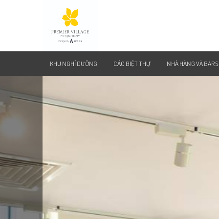
KHU NGHỈ DƯỠNG
CÁC BIỆT THỰ
NHÀ HÀNG VÀ BARS