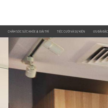
CHĂM SÓC SỨC KHỎE & GIẢI TRÍ
TIỆC CƯỚI VÀ SỰ KIỆN
ƯU ĐÃI ĐẶC