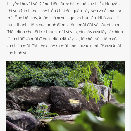
Truyền thuyết về Giếng Tiên được bắt nguồn từ Triều Nguyễn
khi vua Gia Long chạy trốn khỏi đội quân Tây Sơn và ẩn náu tại
mũi Ông Đội này, không có nước ngọt và thức ăn. Nhà vua sử
dụng thanh kiếm của mình đâm xuống mặt đất và cầu xin trời
“Nếu định cho tôi trở thành một vị vua, xin hãy cứu lấy các binh
sĩ của tôi” và một điều kì diệu đã xảy ra, từ chỗ mũi kiếm của
vua trên mặt đất liền chảy ra một dòng nước ngọt để cứu khát
cho binh sĩ.