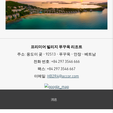
프리미어 빌리지 푸꾸옥 리조트
주소:
옹도이 곶 - 92513 - 푸꾸옥 - 안장 - 베트남
전화 번호:
+84 297 3546 666
팩스:
+84 297 3546 667
이메일:
HB2R4@accor.com
消息