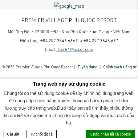
PREMIER VILLAGE PHU QUOC RESORT
Mũi Ông Đội - 920000 - Đặc Khu Phú Quốc - An Giang - Việt Nam
Điện thoại
+84 297 3546 666
Fax
+84 297 3546 667
Email
HB2R4@accor.com
© 2026 Premier Village Phu Quoc Resort |
Tuyển dụng
|
Chính sách riêng tư
Trang web này sử dụng cookie
Chúng tôi có thể sử dụng cookie để tùy chỉnh nội dung trang web,
để cung cấp chức năng truyền thông xã hội và phân tích lưu
lượng truy cập trang web.Dưới đây bạn sẽ tìm thấy nhiều thông
Premier Village Phu Quoc Resort - Luxury family-friendly resort
- On The Rock Private Swimming
tin chi tiết về cookie mà chúng tôi đang sử dụng và mục đích của
Pool
họ.
ĐẶT PHÒNG
Cài đặt
Từ chối tất cả
Chấp nhận tất cả cookie