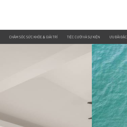
CHĂM SÓC SỨC KHỎE & GIẢI TRÍ
TIỆC CƯỚI VÀ SỰ KIỆN
ƯU ĐÃI ĐẶC