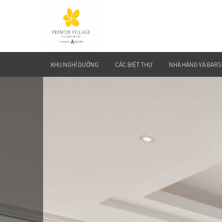
KHU NGHỈ DƯỠNG
CÁC BIỆT THỰ
NHÀ HÀNG VÀ BARS