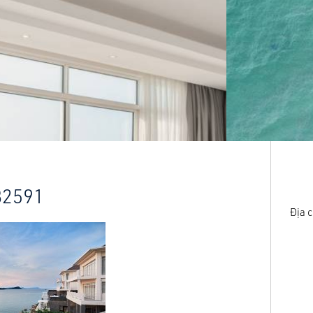
82591
Địa c