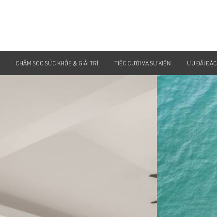
CHĂM SÓC SỨC KHỎE & GIẢI TRÍ
TIỆC CƯỚI VÀ SỰ KIỆN
ƯU ĐÃI ĐẶC