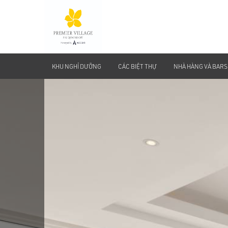
KHU NGHỈ DƯỠNG
CÁC BIỆT THỰ
NHÀ HÀNG VÀ BARS