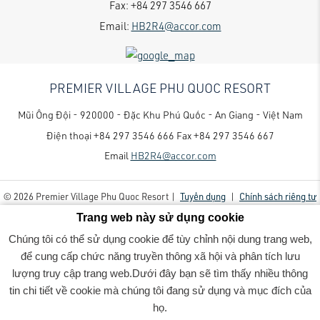
Fax:
+84 297 3546 667
Email:
HB2R4@accor.com
PREMIER VILLAGE PHU QUOC RESORT
Mũi Ông Đội - 920000 - Đặc Khu Phú Quốc - An Giang - Việt Nam
Điện thoại
+84 297 3546 666
Fax
+84 297 3546 667
Email
HB2R4@accor.com
© 2026 Premier Village Phu Quoc Resort |
Tuyển dụng
|
Chính sách riêng tư
Trang web này sử dụng cookie
Chúng tôi có thể sử dụng cookie để tùy chỉnh nội dung trang web,
để cung cấp chức năng truyền thông xã hội và phân tích lưu
lượng truy cập trang web.Dưới đây bạn sẽ tìm thấy nhiều thông
tin chi tiết về cookie mà chúng tôi đang sử dụng và mục đích của
Premier Village Phu Quoc Resort - Luxury family-friendly resort
- R6WI7556
họ.