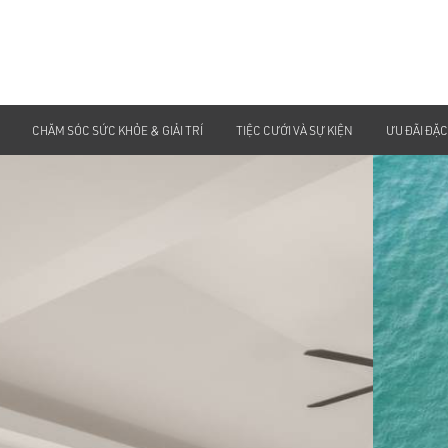
CHĂM SÓC SỨC KHỎE & GIẢI TRÍ
TIỆC CƯỚI VÀ SỰ KIỆN
ƯU ĐÃI ĐẶC