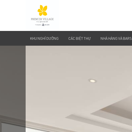
KHU NGHỈ DƯỠNG
CÁC BIỆT THỰ
NHÀ HÀNG VÀ BARS