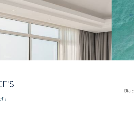
EF'S
Địa c
ef's