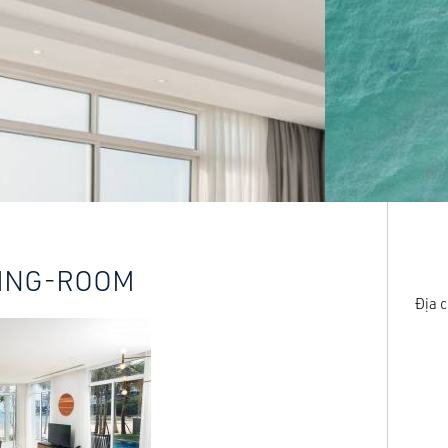
VING-ROOM
Địa c