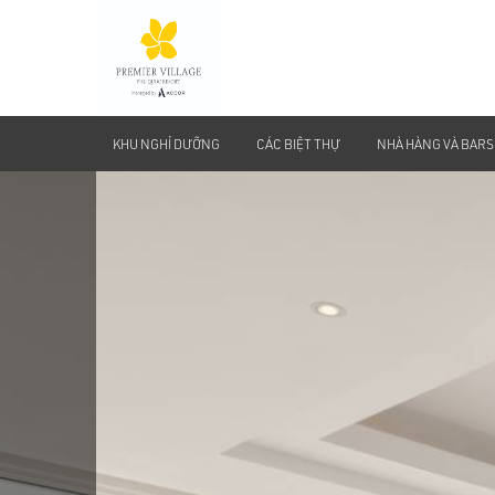
KHU NGHỈ DƯỠNG
CÁC BIỆT THỰ
NHÀ HÀNG VÀ BARS