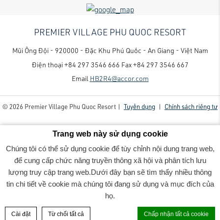
PREMIER VILLAGE PHU QUOC RESORT
Mũi Ông Đội - 920000 - Đặc Khu Phú Quốc - An Giang - Việt Nam
Điện thoại
+84 297 3546 666
Fax
+84 297 3546 667
Email
HB2R4@accor.com
© 2026 Premier Village Phu Quoc Resort |
Tuyển dụng
|
Chính sách riêng tư
Trang web này sử dụng cookie
Chúng tôi có thể sử dụng cookie để tùy chỉnh nội dung trang web,
để cung cấp chức năng truyền thông xã hội và phân tích lưu
lượng truy cập trang web.Dưới đây bạn sẽ tìm thấy nhiều thông
Premier Village Phu Quoc Resort - Luxury family-friendly resort
- 2022_06_07PremierVillage7515-
tin chi tiết về cookie mà chúng tôi đang sử dụng và mục đích của
Edit-Rv1
họ.
ĐẶT PHÒNG
Cài đặt
Từ chối tất cả
Chấp nhận tất cả cookie