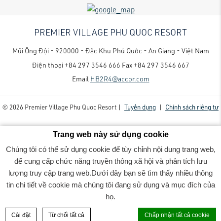
PREMIER VILLAGE PHU QUOC RESORT
Mũi Ông Đội - 920000 - Đặc Khu Phú Quốc - An Giang - Việt Nam
Điện thoại
+84 297 3546 666
Fax
+84 297 3546 667
Email
HB2R4@accor.com
© 2026 Premier Village Phu Quoc Resort |
Tuyển dụng
|
Chính sách riêng tư
Trang web này sử dụng cookie
Chúng tôi có thể sử dụng cookie để tùy chỉnh nội dung trang web,
để cung cấp chức năng truyền thông xã hội và phân tích lưu
lượng truy cập trang web.Dưới đây bạn sẽ tìm thấy nhiều thông
Premier Village Phu Quoc Resort - Luxury family-friendly resort
- 2022_06_07PremierVillage7596-
tin chi tiết về cookie mà chúng tôi đang sử dụng và mục đích của
Edit-Rv4
họ.
ĐẶT PHÒNG
Cài đặt
Từ chối tất cả
Chấp nhận tất cả cookie