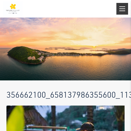
356662100_658137986355600_11