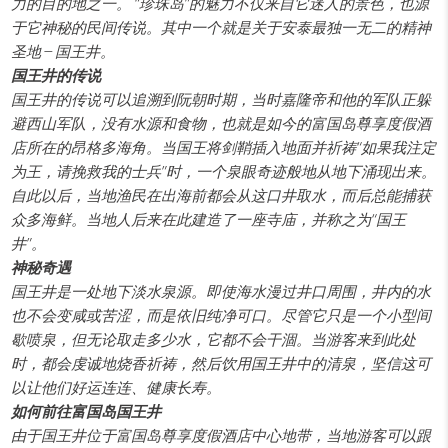
力的目的地之一。 “珍珠岛”的魅力不仅来自它迷人的景色，也源
于它神秘的民间传说。其中一个就是关于安泰最独一无二的精神
圣地 — 国王井。
国王井的传说
国王井的传说可以追溯到阮朝时期，当时嘉隆帝和他的军队正躲
避西山军队，没有水源和食物，也就是如今的富国岛尊享度假酒
店所在的昂格多海角。当国王将剑鞘插入地面并祈祷“如果我注定
为王，请挽救我的士兵”时，一个泉眼奇迹般地从地下涌现出来。
自此以后，当地渔民在出海前都会从这口井取水，而后总能捕获
众多海鲜。当地人后来在此建造了一座寺庙，并称之为“国王
井”。
神秘奇遇
国王井是一处地下淡水泉源。即使海水漫过井口周围，井内的水
也不会变咸或苦涩，而是依旧纯净可口。尽管它只是一个小型间
歇喷泉，但无论取走多少水，它都不会干涸。当游客来到此处
时，都会虔诚地烧香祈祷，然后饮用国王井中的清泉，坚信这可
以让他们好运连连、健康长寿。
如何前往富国岛国王井
由于国王井位于富国岛尊享度假酒店中心地带，当地游客可以跟