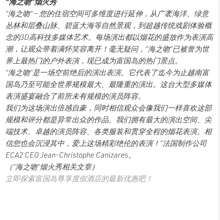
“海之吻”烟火秀
“海之吻” — 您的住宿空间可多维度进行延伸，从广袤海洋、绿意
丛林和层叠山脉、碧蓝大海等自然景观，到超越传统戏剧体验概
念的3D高科技多媒体艺术。每场演出都以烟花的盛放作为表演高
潮，让观众带着满怀笑容离开！毫无疑问，“海之吻”已被誉为世
界上最热门的户外表演，现已成为富国岛的热门景点。
“海之吻”是一场空前绝后的演出表演。它代表了迄今为止越南富
国岛乃至可能全世界规模最大、最隆重的演出。这台大型多媒体
表演盛宴融合了前所未有规模的演员阵容。
我们为这场演出倍感自豪，同时相信观众会像我们一样喜欢这部
规模和评分都是异常出众的作品。我们拥有最大的演出空间、尖
端技术、卓越的演员阵容、各类服装和贯穿全程的烟花表演。相
信您也会沉浸其中，爱上这场精彩绝伦的表演！”法国制作公司
ECA2 CEO Jean-Christophe Canizares。
（“海之吻”烟火秀相关文章）
立即探索富国岛尊享度假酒店的最新优惠吧！