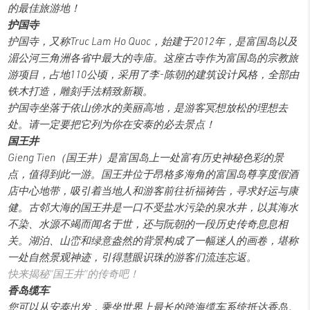
的最佳旅游地！
护国寺
护国寺，又称Truc Lam Ho Quoc，始建于2012年，是富国岛以及
湄公河三角洲各省中最大的寺庙。这座古寺作为富国岛的宗教旅
游项目，占地110公顷，采用了李-陈朝的建筑设计风格，全部由
铁木打造，雕刻手法精致新颖。
护国寺坐落于依山傍水的美丽高地，是游客冥想放松的理想去
处。请一定要把它列为你在安泰的必去景点！
国王井
Gieng Tien（国王井）是富国岛上一处富有历史神秘色彩的景
点，值得到此一游。国王井位于昂格多海角的富国岛尊享度假酒
店中心地带，吸引着当地人和游客前往祈福祷告，寻求好运与康
健。古邻大海的国王井是一口不受盐水污染的泉水井，以其海水
不染、水源不竭而闻名于世，还与阮朝的一段历史传奇息息相
关。湖泊、山峦和绿意盎然的背景构成了一幅迷人的画卷，堪称
一处自然景观神迹，引得慧眼识珠的游客们流连忘返。
快来揭秘“国王井”的传奇吧！
香岛缆车
您可以从安泰出发，乘坐世界上最长的跨海缆车系统抵达香岛。