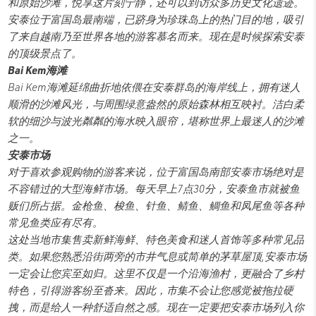
和原始沙滩，悦享这片刻宁静，还可以到访众多历史文化遗迹。
安泰位于富国岛最南端，已跻身为珍珠岛上的热门目的地，吸引
了来自越南乃至世界各地的游客慕名而来。现在是时候探索安泰
的顶级景点了。
Bai Kem海滩
Bai Kem海滩延绵曲折地依偎在安泰群岛的海岸线上，拥有迷人
顺滑的沙滩风光，与周围绿意盎然的原始森林相互映衬。洁白柔
软的细沙与波光粼粼的海水映入眼帘，堪称世界上最迷人的沙滩
之一。
安泰市场
对于喜欢参观购物的游客来说，位于富国岛南部安泰市场绝对是
不容错过的大型海鲜市场。每天早上7点30分，安泰鱼市就被鱼
贩们所占据。金枪鱼、梭鱼、针鱼、鲭鱼、鲷鱼和凤尾鱼等各种
常见鱼类应有尽有。
这处当地市集售卖新鲜海鲜、特色美食和迷人首饰等多种常见品
类。如果您熟悉沿街两旁的市井气息或简单的茅草屋顶,安泰市场
一定会让您宾至如归。这里不仅是一个沿海渔村，更融合了乡村
特色，引得游客纷至沓来。因此，市集不会让您感觉被拖拉硬
拽，而是给人一种舒适自然之感。现在一定要把安泰市场列入你