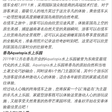
缆车全程7,899.9米，采用国际顶尖制造商的高端技术打造。对于
游客来说，最吸引人的地方莫过于这次非凡的体验，乘坐缆车从
一处理想海拔高度俯瞰富国岛南部的自然奇观。
在缆车之旅中，游客可以自由欣赏沿途风景，体验富国岛上空的
原生美感，捕捉越南著名自然天堂的美丽瞬间。游客可以在缆车
上欣赏南岛的全景视野，还可以从远处俯瞰富国岛尊享度假酒店
的全貌风光，准备用照片记录这些奇妙时刻吧。这里还可以欣赏
到富国岛日落时分的壮丽奇景。
香岛Aquatopia水上乐园
2019年12月在香岛开业的Aquatopia水上乐园被誉为东南亚最现
代化的水上乐园。Aquatopia水上乐园将香岛的原始自然和当地
土著文化巧妙融合，同时设有6个热门主题区域，其中5个游乐区
为游客提供各种激动人心的体验，适合各年龄阶层的家庭成员前
往体验。
经过动人心魄的跨海缆车之旅，您将探索一个以“海盗岛”为主题
的非凡水上乐园。家庭型游客既可以体验这里激动人心的游玩设
施，又能享受天然青葱的热带芒果园环境。准备好开始在安泰体
验最佳景点吧！