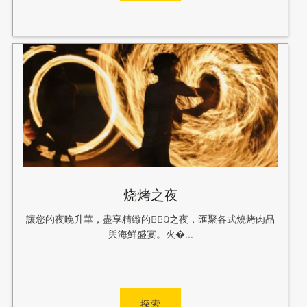
烧烤之夜
讓您的夜晚升華，盡享精緻的BBQ之夜，匯聚各式燒烤肉品
與海鮮盛宴。火�...
探索